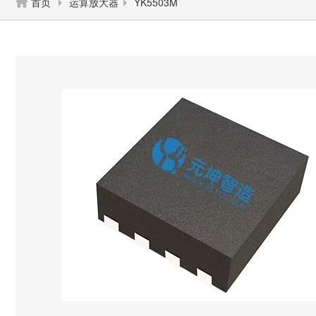
首页
运算放大器
YK5503M